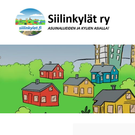
Siirry
sivun
sisältöön
Siilinjärven asuinalueet ja kylät ry