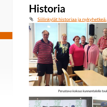
Historia
Siilinkylät historiaa ja nykyhetkeä
Perustava kokous kunnantalolla to