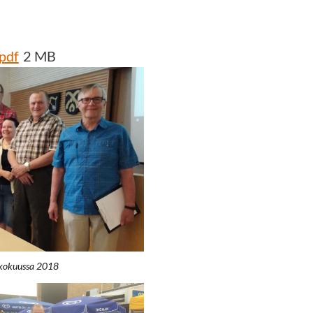
.pdf
2 MB
ukokuussa 2018